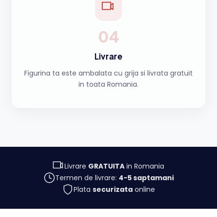
04
Livrare
Figurina ta este ambalata cu grija si livrata gratuit
in toata Romania.
Livrare
GRATUITA
in Romania
Termen de livrare:
4-5 saptamani
Plata
securizata
online