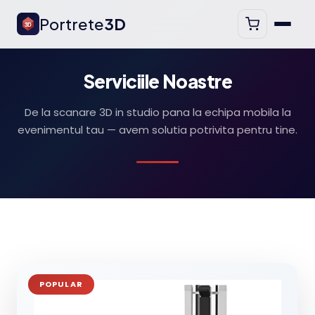
Portrete
3D
3D
Serviciile Noastre
De la scanare 3D in studio pana la echipa mobila la
evenimentul tau — avem solutia potrivita pentru tine.
POPULAR