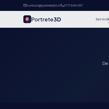
contact@portrete3d.ro
0771 649 067
Portrete
3D
Servicii
3D
De 