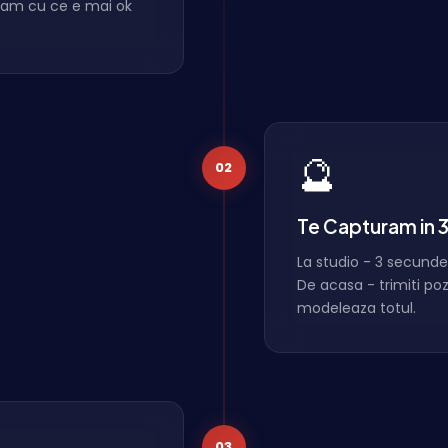
idam cu ce e mai ok
🔮
02
Te Capturam in 
La studio - 3 secunde
De acasa - trimiti poze 
modeleaza totul.
03