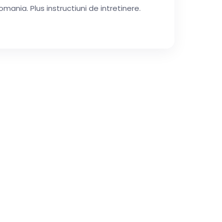
omania. Plus instructiuni de intretinere.
a!
chiar astazi.