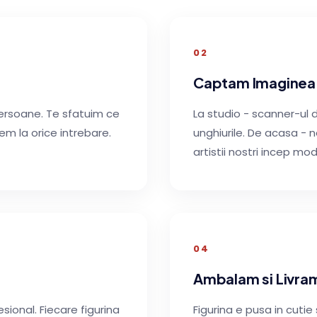
02
Captam Imaginea
persoane. Te sfatuim ce
La studio - scanner-ul
m la orice intrebare.
unghiurile. De acasa - ne
artistii nostri incep mo
04
Ambalam si Livra
sional. Fiecare figurina
Figurina e pusa in cutie