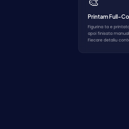
🎨
Printam Full-Co
Figurina ta e printata
apoi finisata manua
Fiecare detaliu cont