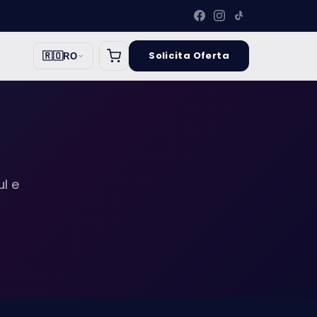
Solicita Oferta
🇷🇴
RO
ul e