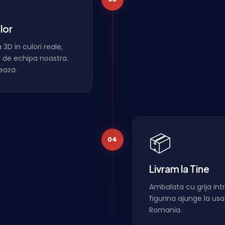
lor
 3D in culori reale,
l de echipa noastra.
eaza.
📦
04
Livram la Tine
Ambalata cu grija intr
figurina ajunge la usa
Romania.