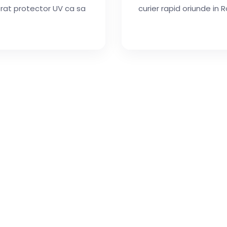
strat protector UV ca sa
curier rapid oriunde in R
implu, Nu? Hai la Treab
ne si incepe procesul de creare a figurinii tale 3D 