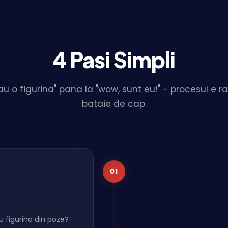
4 Pasi Simpli
au o figurina" pana la "wow, sunt eu!" - procesul e ra
bataie de cap.
01
u figurina din poze?